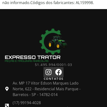
não informado.Códigos dos fabricantes: AL159998.
EXPRESSO TRATOR
PEÇAS E MÁQUINAS AGRÍCOLAS
51.495.994/0001-03
CONTATOS
Av. MP 17 Vitor Edson Marques Lado
Norte, 622 - Residencial Mais Parque -
Barretos - SP - 14782-014
(17) 99194-4028