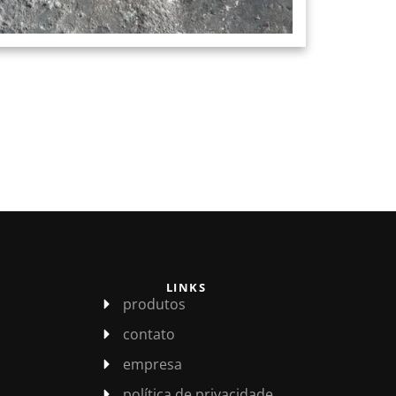
LINKS
produtos
contato
empresa
política de privacidade