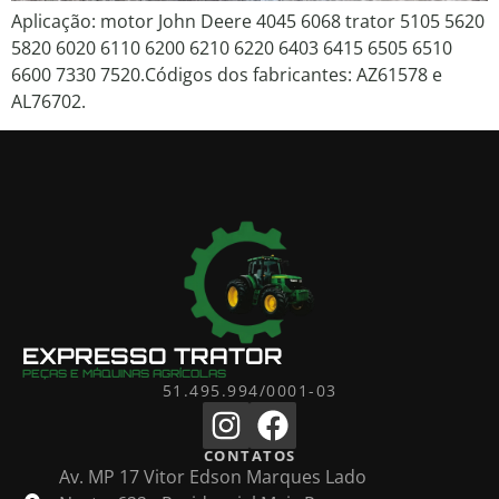
Aplicação: motor John Deere 4045 6068 trator 5105 5620
5820 6020 6110 6200 6210 6220 6403 6415 6505 6510
6600 7330 7520.Códigos dos fabricantes: AZ61578 e
AL76702.
EXPRESSO TRATOR
PEÇAS E MÁQUINAS AGRÍCOLAS
51.495.994/0001-03
CONTATOS
Av. MP 17 Vitor Edson Marques Lado