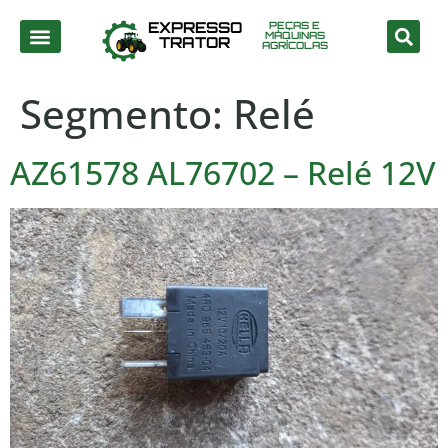
EXPRESSO
PEÇAS E
MÁQUINAS
TRATOR
AGRÍCOLAS
Segmento:
Relé
AZ61578 AL76702 – Relé 12V