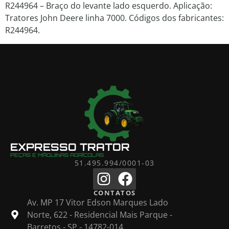
R244964 – Braço do levante lado esquerdo. Aplicação:
Tratores John Deere linha 7000. Códigos dos fabricantes:
R244964.
EXPRESSO TRATOR
PEÇAS E MÁQUINAS AGRÍCOLAS
51.495.994/0001-03
CONTATOS
Av. MP 17 Vitor Edson Marques Lado
Norte, 622 - Residencial Mais Parque -
Barretos - SP - 14782-014