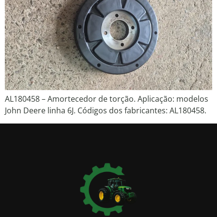
AL180458 – Amortecedor de torção. Aplicação: modelos
John Deere linha 6J. Códigos dos fabricantes: AL180458.