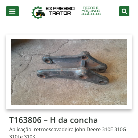
EXPRESSO
PEÇAS E
MÁQUINAS
TRATOR
AGRÍCOLAS
T163806 – H da concha
Aplicação: retroescavadeira John Deere 310E 310G
310J e 310K.