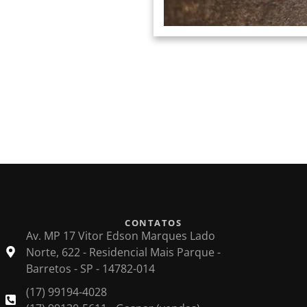
CONTATOS
Av. MP 17 Vitor Edson Marques Lado
Norte, 622 - Residencial Mais Parque -
Barretos - SP - 14782-014
(17) 99194-4028