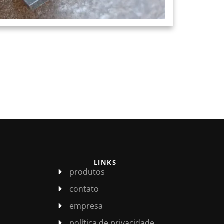
LINKS
produtos
contato
empresa
política de privacidade