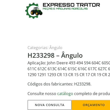
EXPRESSO TRATOR
PEÇAS E MÁQUINAS AGRÍCOLAS
Categorias:
Ângulo
H233298 – Ângulo
Aplicação: John Deere 493 494 594 604C 605
611C 612C 613C 614C 615C 616C 617C 627C 6
1290 1291 1293 CR 13 CR 15 CR 17 CR 19 CR 2
Códigos dos fabricantes: H233298.
Consulte nosso
catálogo
completo de produ
NOVA CONSULTA
ORÇAMENTO