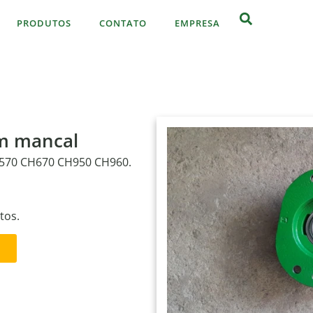
PRODUTOS
CONTATO
EMPRESA
m mancal
H570 CH670 CH950 CH960.
tos.