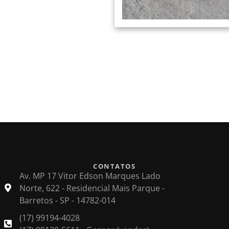
CONTATOS
Av. MP 17 Vitor Edson Marques Lado
Norte, 622 - Residencial Mais Parque -
Barretos - SP - 14782-014
(17) 99194-4028