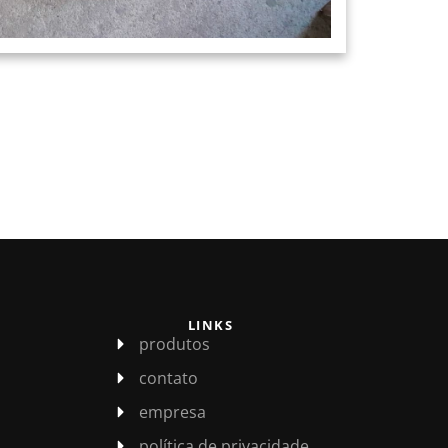
LINKS
produtos
contato
empresa
política de privacidade