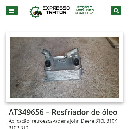
EXPRESSO
PEÇAS E
MÁQUINAS
TRATOR
AGRÍCOLAS
AT349656 – Resfriador de óleo
Aplicação: retroescavadeira John Deere 310L 310K
310P 310J.