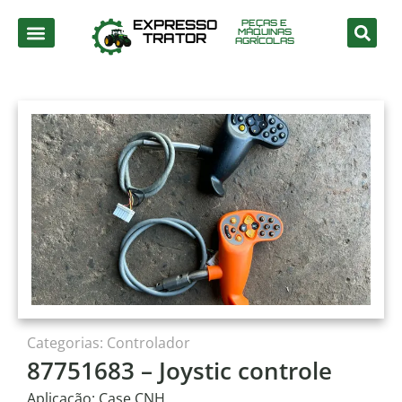
EXPRESSO
PEÇAS E
MÁQUINAS
TRATOR
AGRÍCOLAS
Categorias:
Controlador
87751683 – Joystic controle
Aplicação: Case CNH.