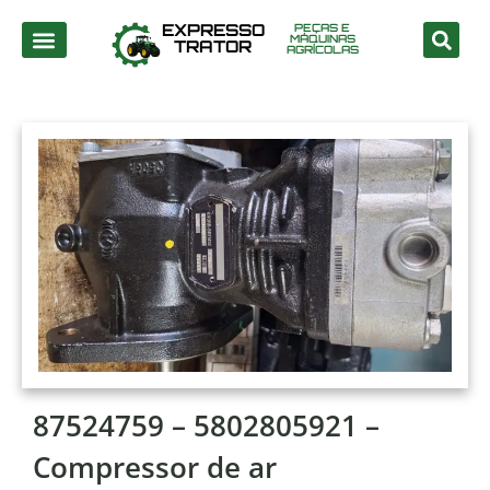
EXPRESSO
PEÇAS E
MÁQUINAS
TRATOR
AGRÍCOLAS
87524759 – 5802805921 –
Compressor de ar