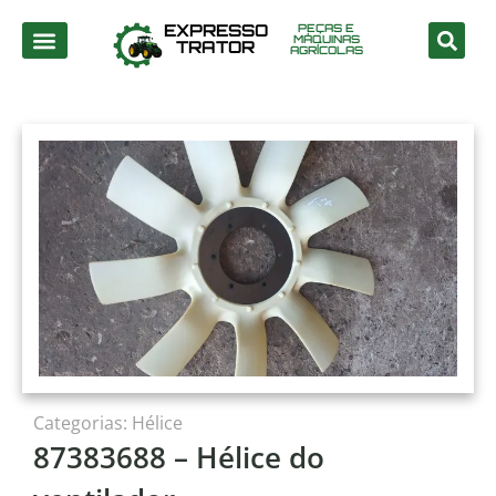
EXPRESSO
PEÇAS E
MÁQUINAS
TRATOR
AGRÍCOLAS
Categorias:
Hélice
87383688 – Hélice do