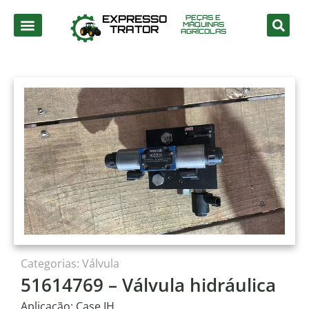
EXPRESSO
PEÇAS E
MÁQUINAS
TRATOR
AGRÍCOLAS
Categorias:
Válvula
51614769 – Válvula hidráulica
Aplicação: Case IH.