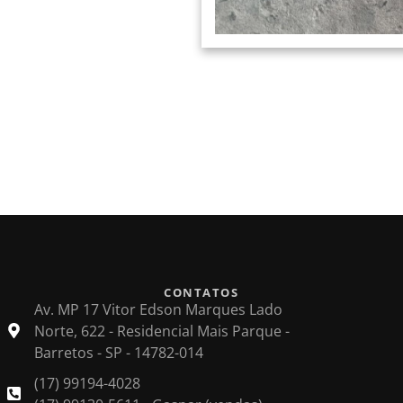
CONTATOS
Av. MP 17 Vitor Edson Marques Lado
Norte, 622 - Residencial Mais Parque -
Barretos - SP - 14782-014
(17) 99194-4028