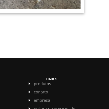
LINKS
produtos
contato
empresa
política de privacidade