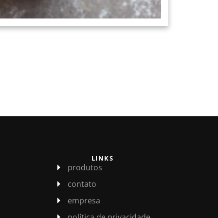
LINKS
produtos
contato
empresa
política de privacidade