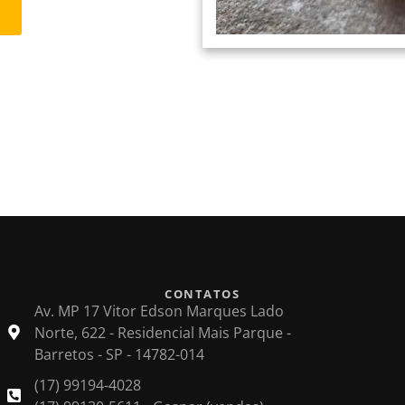
CONTATOS
Av. MP 17 Vitor Edson Marques Lado
Norte, 622 - Residencial Mais Parque -
Barretos - SP - 14782-014
(17) 99194-4028