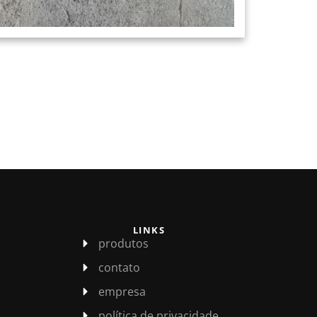
LINKS
produtos
contato
empresa
política de privacidade