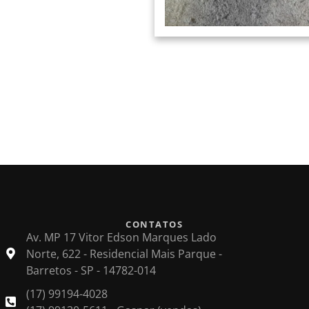
CONTATOS
Av. MP 17 Vitor Edson Marques Lado
Norte, 622 - Residencial Mais Parque -
Barretos - SP - 14782-014
(17) 99194-4028