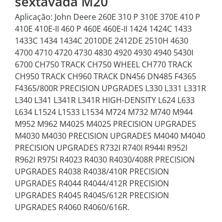
sextavada M20
Aplicação: John Deere 260E 310 P 310E 370E 410 P
410E 410E-II 460 P 460E 460E-II 1424 1424C 1433
1433C 1434 1434C 2010DE 2412DE 2510H 4630
4700 4710 4720 4730 4830 4920 4930 4940 5430I
6700 CH750 TRACK CH750 WHEEL CH770 TRACK
CH950 TRACK CH960 TRACK DN456 DN485 F4365
F4365/800R PRECISION UPGRADES L330 L331 L331R
L340 L341 L341R L341R HIGH-DENSITY L624 L633
L634 L1524 L1533 L1534 M724 M732 M740 M944
M952 M962 M4025 M4025 PRECISION UPGRADES
M4030 M4030 PRECISION UPGRADES M4040 M4040
PRECISION UPGRADES R732I R740I R944I R952I
R962I R975I R4023 R4030 R4030/408R PRECISION
UPGRADES R4038 R4038/410R PRECISION
UPGRADES R4044 R4044/412R PRECISION
UPGRADES R4045 R4045/612R PRECISION
UPGRADES R4060 R4060/616R.